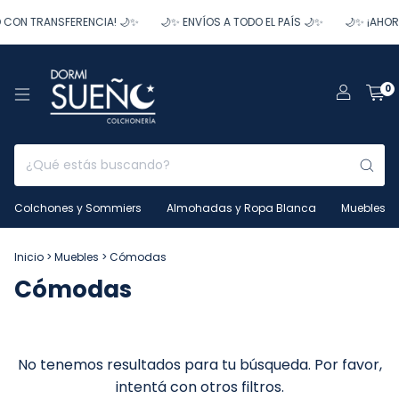
 CON TRANSFERENCIA! 🌙✨
🌙✨ ENVÍOS A TODO EL PAÍS 🌙✨
🌙✨ ¡AHOR
0
Colchones y Sommiers
Almohadas y Ropa Blanca
Muebles
Inicio
>
Muebles
>
Cómodas
Cómodas
No tenemos resultados para tu búsqueda. Por favor,
intentá con otros filtros.