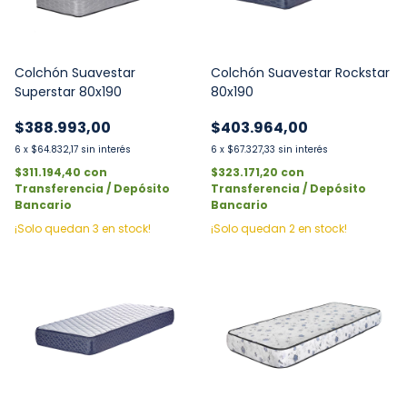
Colchón Suavestar
Colchón Suavestar Rockstar
Superstar 80x190
80x190
$388.993,00
$403.964,00
6
x
$64.832,17
sin interés
6
x
$67.327,33
sin interés
$311.194,40
con
$323.171,20
con
Transferencia / Depósito
Transferencia / Depósito
Bancario
Bancario
¡Solo quedan
3
en stock!
¡Solo quedan
2
en stock!