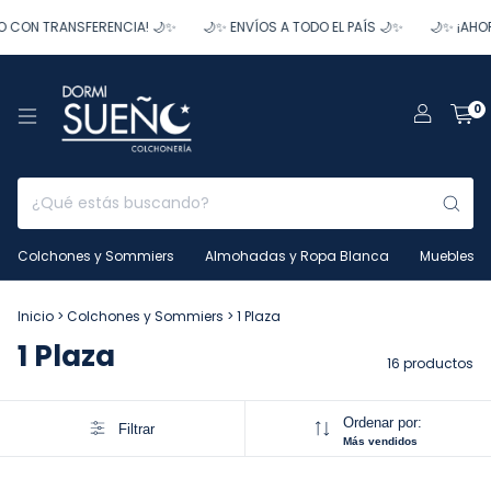
CON TRANSFERENCIA! 🌙✨
🌙✨ ENVÍOS A TODO EL PAÍS 🌙✨
🌙✨ ¡AHOR
0
Colchones y Sommiers
Almohadas y Ropa Blanca
Muebles
Inicio
>
Colchones y Sommiers
>
1 Plaza
1 Plaza
16 productos
Ordenar por:
Filtrar
Más vendidos