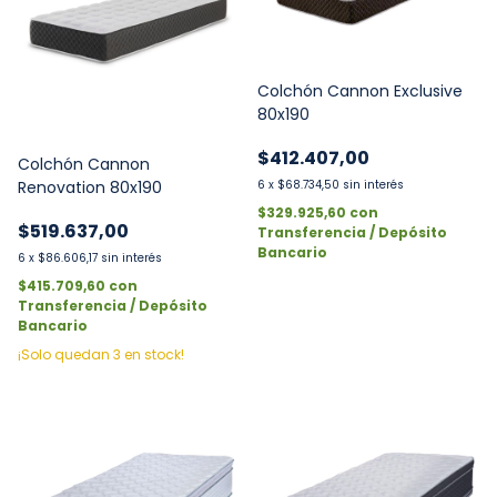
Colchón Cannon Exclusive
80x190
$412.407,00
Colchón Cannon
6
x
$68.734,50
sin interés
Renovation 80x190
$329.925,60
con
$519.637,00
Transferencia / Depósito
Bancario
6
x
$86.606,17
sin interés
$415.709,60
con
Transferencia / Depósito
Bancario
¡Solo quedan
3
en stock!