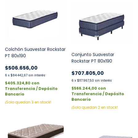
Colchón Suavestar Rockstar
Conjunto Suavestar
PT 80x190
Rockstar PT 80x190
$506.656,00
$707.805,00
6
x
$84.442,67
sin interés
6
x
$117.967,50
sin interés
$405.324,80
con
$566.244,00
con
Transferencia / Depósito
Transferencia / Depósito
Bancario
Bancario
¡Solo quedan
3
en stock!
¡Solo quedan
2
en stock!