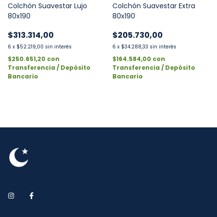
Colchón Suavestar Lujo
Colchón Suavestar Extra
80x190
80x190
$313.314,00
$205.730,00
6
x
$52.219,00
sin interés
6
x
$34.288,33
sin interés
$250.651,20
con
$164.584,00
con
Transferencia / Depósito
Transferencia / Depósito
Bancario
Bancario