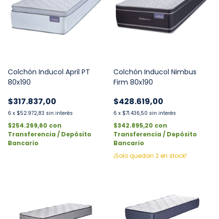
Colchón Inducol April PT
Colchón Inducol Nimbus
80x190
Firm 80x190
$317.837,00
$428.619,00
6
x
$52.972,83
sin interés
6
x
$71.436,50
sin interés
$254.269,60
con
$342.895,20
con
Transferencia / Depósito
Transferencia / Depósito
Bancario
Bancario
¡Solo quedan
2
en stock!