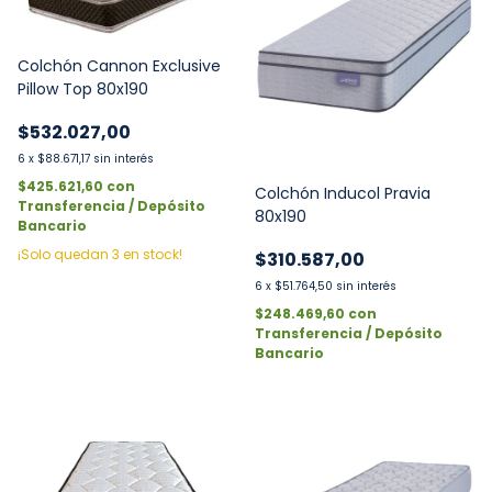
Colchón Cannon Exclusive
Pillow Top 80x190
$532.027,00
6
x
$88.671,17
sin interés
$425.621,60
con
Colchón Inducol Pravia
Transferencia / Depósito
80x190
Bancario
¡Solo quedan
3
en stock!
$310.587,00
6
x
$51.764,50
sin interés
$248.469,60
con
Transferencia / Depósito
Bancario