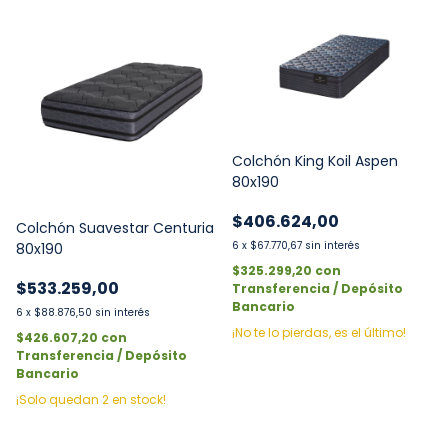
Colchón King Koil Aspen
80x190
$406.624,00
Colchón Suavestar Centuria
6
x
$67.770,67
sin interés
80x190
$325.299,20
con
$533.259,00
Transferencia / Depósito
Bancario
6
x
$88.876,50
sin interés
¡No te lo pierdas, es el último!
$426.607,20
con
Transferencia / Depósito
Bancario
¡Solo quedan
2
en stock!