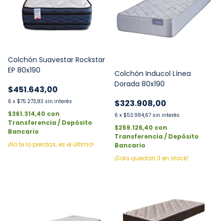
Colchón Suavestar Rockstar
EP 80x190
Colchón Inducol Línea
Dorada 80x190
$451.643,00
6
x
$75.273,83
sin interés
$323.908,00
$361.314,40
con
6
x
$53.984,67
sin interés
Transferencia / Depósito
$259.126,40
con
Bancario
Transferencia / Depósito
¡No te lo pierdas, es el último!
Bancario
¡Solo quedan
3
en stock!