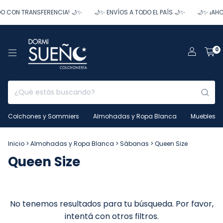
O CON TRANSFERENCIA! 🌙✨
🌙✨ ENVÍOS A TODO EL PAÍS 🌙✨
🌙✨ ¡AHO
0
Colchones y Sommiers
Almohadas y Ropa Blanca
Muebles
Inicio
>
Almohadas y Ropa Blanca
>
Sábanas
>
Queen Size
Queen Size
No tenemos resultados para tu búsqueda. Por favor,
intentá con otros filtros.