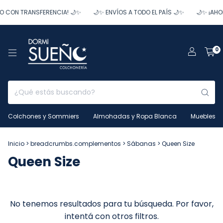
O CON TRANSFERENCIA! 🌙✨
🌙✨ ENVÍOS A TODO EL PAÍS 🌙✨
🌙✨ ¡AHO
0
Colchones y Sommiers
Almohadas y Ropa Blanca
Muebles
Inicio
>
breadcrumbs.complementos
>
Sábanas
>
Queen Size
Queen Size
No tenemos resultados para tu búsqueda. Por favor,
intentá con otros filtros.