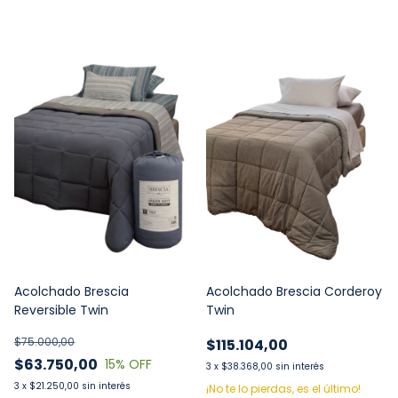
Acolchado Brescia
Acolchado Brescia Corderoy
Reversible Twin
Twin
$75.000,00
$115.104,00
$63.750,00
15
% OFF
3
x
$38.368,00
sin interés
3
x
$21.250,00
sin interés
¡No te lo pierdas, es el último!