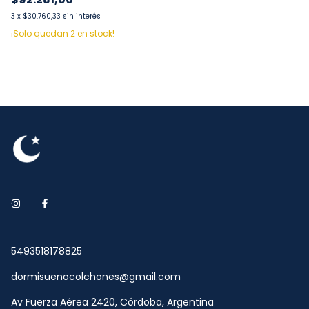
3
x
$30.760,33
sin interés
¡Solo quedan
2
en stock!
5493518178825
dormisuenocolchones@gmail.com
Av Fuerza Aérea 2420, Córdoba, Argentina