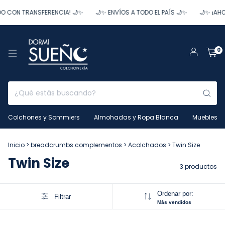
 CON TRANSFERENCIA! 🌙✨
🌙✨ ENVÍOS A TODO EL PAÍS 🌙✨
🌙✨ ¡AHO
0
Colchones y Sommiers
Almohadas y Ropa Blanca
Muebles
Inicio
>
breadcrumbs.complementos
>
Acolchados
>
Twin Size
Twin Size
3 productos
Ordenar por:
Filtrar
Más vendidos