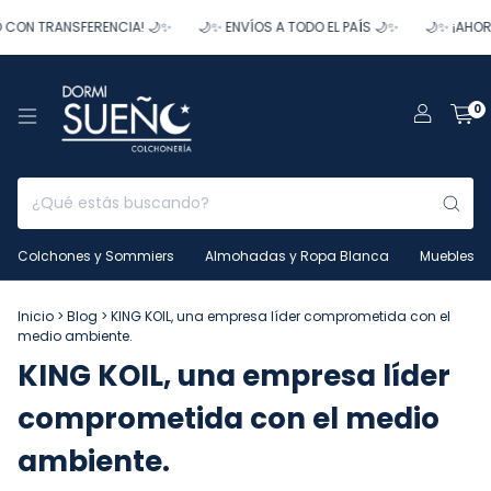
ON TRANSFERENCIA! 🌙✨
🌙✨ ENVÍOS A TODO EL PAÍS 🌙✨
🌙✨ ¡AHORRÁ
0
Colchones y Sommiers
Almohadas y Ropa Blanca
Muebles
Inicio
>
Blog
>
KING KOIL, una empresa líder comprometida con el
medio ambiente.
KING KOIL, una empresa líder
comprometida con el medio
ambiente.